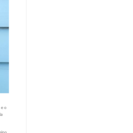
 e o
da
nino